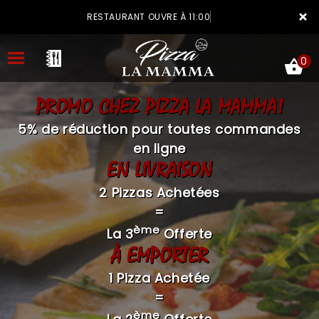
×
RESTAURANT OUVRE À 11:00
0
PROMO CHEZ PIZZA LA MAMMA!
5% de réduction pour toutes commandes
en ligne
EN LIVRAISON
ACCUEIL
2 Pizzas Achetées
LA CARTE
=
VOTRE COMPTE
ème
La 3
Offerte
À EMPORTER
NOTRE RESTAURANT
1 Pizza Achetée
VOS AVIS
=
MENTIONS LÉGALES
ème