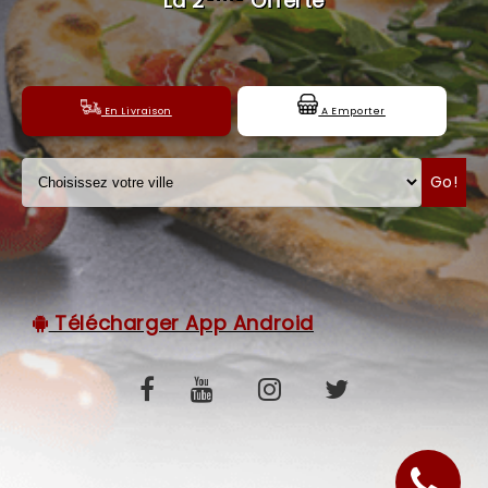
La 2
Offerte
C.G.V
En Livraison
A Emporter
Go!
Télécharger App Android