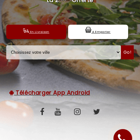
La 2
Offerte
C.G.V
En Livraison
A Emporter
Go!
Télécharger App Android