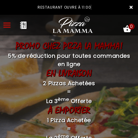
×
RESTAURANT OUVRE À 11:00
0
PROMO CHEZ PIZZA LA MAMMA!
5% de réduction pour toutes commandes
en ligne
EN LIVRAISON
ACCUEIL
2 Pizzas Achetées
LA CARTE
=
VOTRE COMPTE
ème
La 3
Offerte
À EMPORTER
NOTRE RESTAURANT
1 Pizza Achetée
VOS AVIS
=
MENTIONS LÉGALES
ème