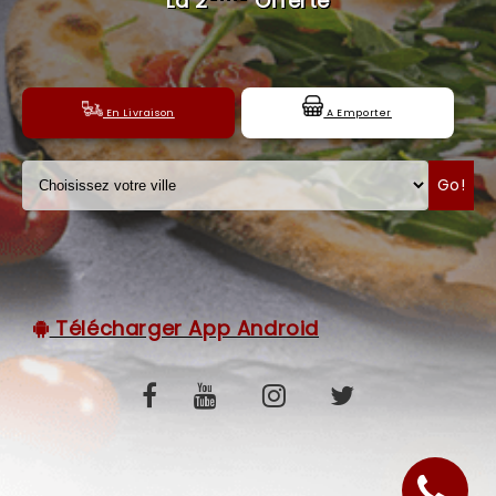
La 2
Offerte
C.G.V
En Livraison
A Emporter
Go!
Télécharger App Android