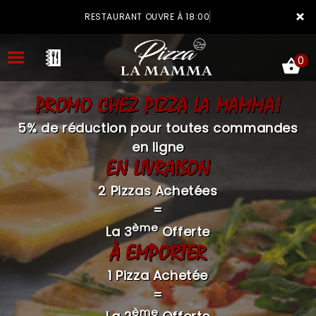
×
RESTAURANT OUVRE À 18:00
0
PROMO CHEZ PIZZA LA MAMMA!
5% de réduction pour toutes commandes
en ligne
EN LIVRAISON
ACCUEIL
2 Pizzas Achetées
LA CARTE
=
VOTRE COMPTE
ème
La 3
Offerte
À EMPORTER
NOTRE RESTAURANT
1 Pizza Achetée
VOS AVIS
=
MENTIONS LÉGALES
ème