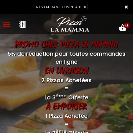
×
RESTAURANT OUVRE À 11:00
0
PROMO CHEZ PIZZA LA MAMMA!
5% de réduction pour toutes commandes
en ligne
EN LIVRAISON
ACCUEIL
2 Pizzas Achetées
LA CARTE
=
VOTRE COMPTE
ème
La 3
Offerte
À EMPORTER
NOTRE RESTAURANT
1 Pizza Achetée
VOS AVIS
=
MENTIONS LÉGALES
ème