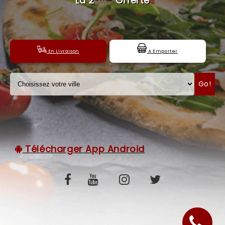
La 2
Offerte
C.G.V
En Livraison
A Emporter
Go!
Télécharger App Android