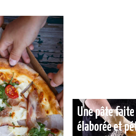
Une pâte fait
élaborée et pé