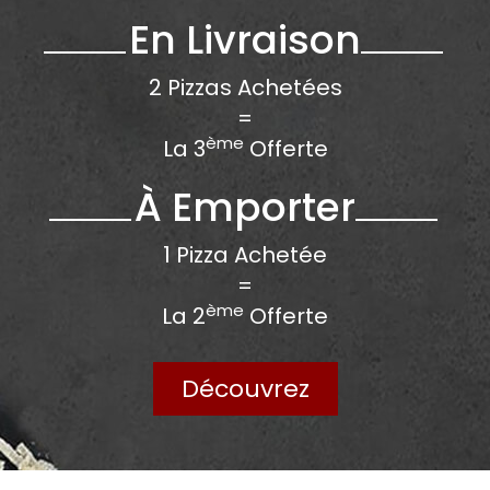
En Livraison
2 Pizzas Achetées
=
ème
La 3
Offerte
À Emporter
1 Pizza Achetée
=
ème
La 2
Offerte
Découvrez