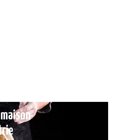
e maison
trie