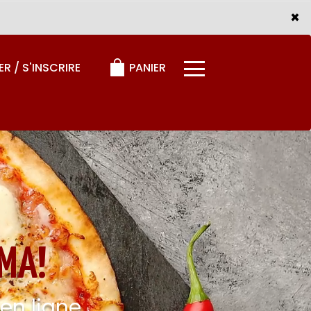
×
×
PANIER
R / S'INSCRIRE
MA!
n ligne.