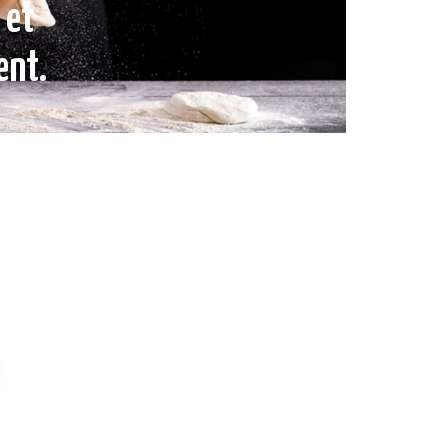
 et
ent.