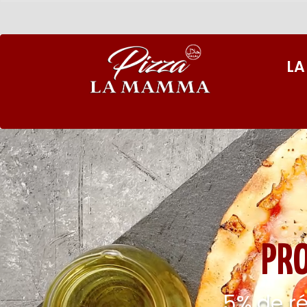
LA
PR
5% de r