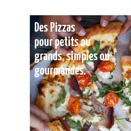
Des Pizzas
pour petits ou
grands, simples ou
gourmandes.