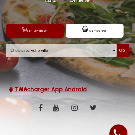
La 2
Offerte
C.G.V
En Livraison
A Emporter
Go!
Télécharger App Android