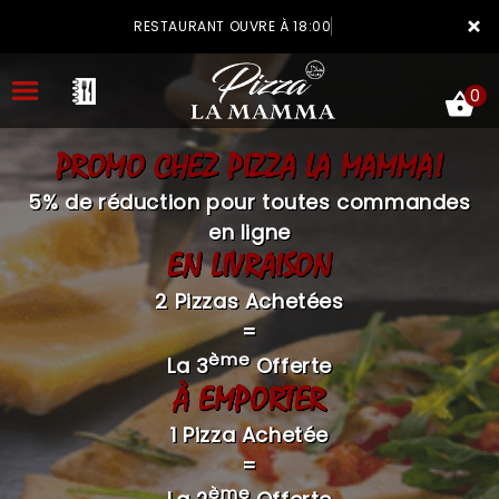
×
RESTAURANT OUVRE À 18:00
0
PROMO CHEZ PIZZA LA MAMMA!
5% de réduction pour toutes commandes
en ligne
EN LIVRAISON
ACCUEIL
2 Pizzas Achetées
LA CARTE
=
VOTRE COMPTE
ème
La 3
Offerte
À EMPORTER
NOTRE RESTAURANT
1 Pizza Achetée
VOS AVIS
=
MENTIONS LÉGALES
ème