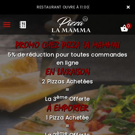
×
RESTAURANT OUVRE À 11:00
0
PROMO CHEZ PIZZA LA MAMMA!
5% de réduction pour toutes commandes
en ligne
EN LIVRAISON
ACCUEIL
2 Pizzas Achetées
LA CARTE
=
VOTRE COMPTE
ème
La 3
Offerte
À EMPORTER
NOTRE RESTAURANT
1 Pizza Achetée
VOS AVIS
=
MENTIONS LÉGALES
ème