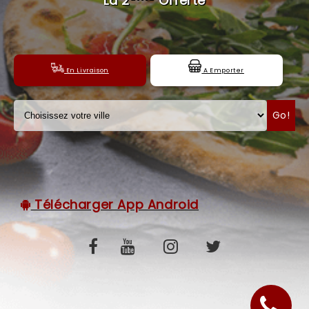
La 2
Offerte
C.G.V
En Livraison
A Emporter
Go!
Télécharger App Android